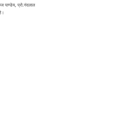
कज पाण्डेय, प्रो.नंदलाल
हे।