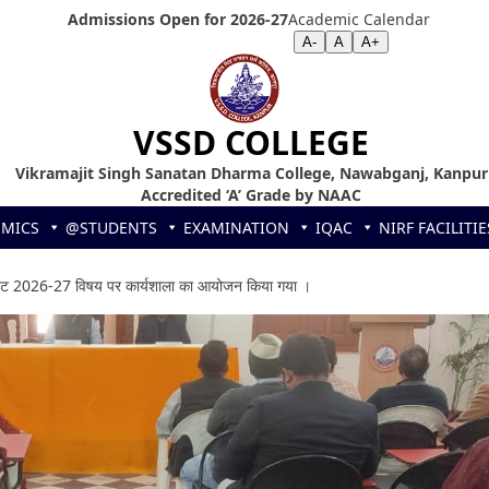
Admissions Open for 2026-27
Academic Calendar
Screen Reader
|
Text Size >>
A-
A
A+
VSSD COLLEGE
Vikramajit Singh Sanatan Dharma College, Nawabganj, Kanpur
Accredited ‘A’ Grade by NAAC
EMICS
@STUDENTS
EXAMINATION
IQAC
NIRF
FACILITIE
य बजट 2026-27 विषय पर कार्यशाला का आयोजन किया गया ।